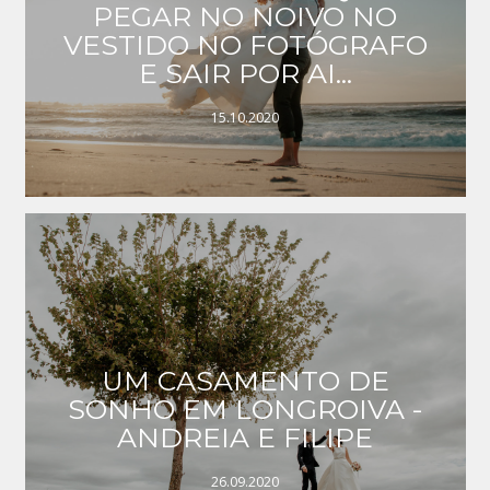
PEGAR NO NOIVO NO
VESTIDO NO FOTÓGRAFO
E SAIR POR AI...
15.10.2020
UM CASAMENTO DE
SONHO EM LONGROIVA -
ANDREIA E FILIPE
26.09.2020