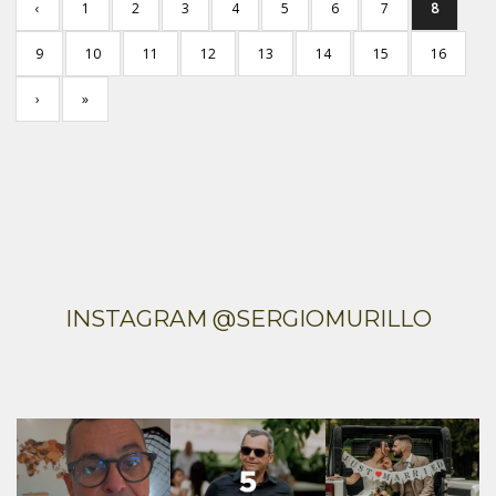
‹
1
2
3
4
5
6
7
8
9
10
11
12
13
14
15
16
›
»
INSTAGRAM @SERGIOMURILLO