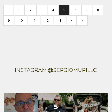
‹
1
2
3
4
5
6
7
8
9
10
11
12
13
›
»
INSTAGRAM @SERGIOMURILLO