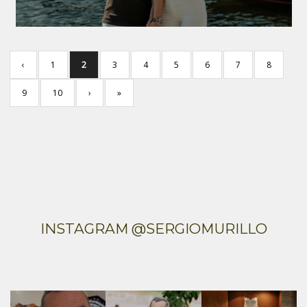
‹
1
2
3
4
5
6
7
8
9
10
›
»
INSTAGRAM @SERGIOMURILLO