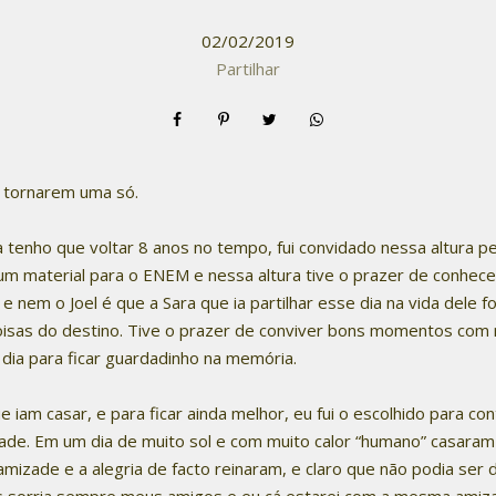
02/02/2019
Partilhar
e tornarem uma só.
a tenho que voltar 8 anos no tempo, fui convidado nessa altura 
m material para o ENEM e nessa altura tive o prazer de conhecer
 nem o Joel é que a Sara que ia partilhar esse dia na vida dele 
oisas do destino. Tive o prazer de conviver bons momentos com
 dia para ficar guardadinho na memória.
 iam casar, e para ficar ainda melhor, eu fui o escolhido para con
ade. Em um dia de muito sol e com muito calor “humano” casaram a
 amizade e a alegria de facto reinaram, e claro que não podia ser
s sorria sempre meus amigos e eu cá estarei com a mesma amiz