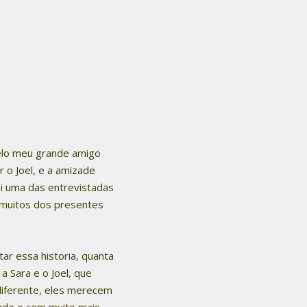
pelo meu grande amigo
 o Joel, e a amizade
foi uma das entrevistadas
 muitos dos presentes
tar essa historia, quanta
 Sara e o Joel, que
 diferente, eles merecem
ade e com muito mais