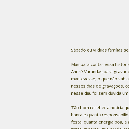
Sábado eu vi duas famílias s
Mas para contar essa histori
André Varandas para gravar u
manteve-se, o que não sabia e
nesses dias de gravações, c
nesse dia, foi sem duvida um
Tão bom receber a noticia que
honra e quanta responsabilid
festa, quanta energia boa, a
tanto, mesmo, que a vida vo